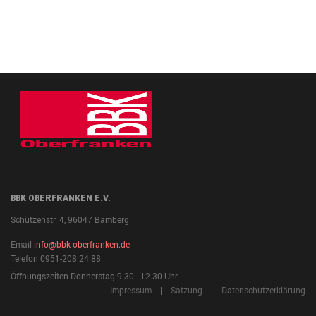
BBK OBERFRANKEN E.V.
Schützenstr. 4, 96047 Bamberg
Email
info@bbk-oberfranken.de
Telefon 0951-208 24 88
Öffnungszeiten Donnerstag 9.30 - 12.30 Uhr
Impressum
|
Satzung
|
Datenschutzerklärung