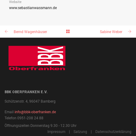
Website
www.sebastianwassmann.de
Bernd Wagenhäuser
Sabine Weber
BBK OBERFRANKEN E.V.
Schützenstr. 4, 96047 Bamberg
Email
info@bbk-oberfranken.de
Telefon 0951-208 24 88
Öffnungszeiten Donnerstag 9.30 - 12.30 Uhr
Impressum
|
Satzung
|
Datenschutzerklärung