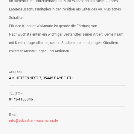
Im Bayerischen Lehrerverband BLLV ist Waßmann seit vielen Jahren
Landesausschussmitglied in der Position als Leiter des AK Musisches
Schaffen.
Für den Künstler Waßmann ist gerade die Fördung von
Nachwuchstalenten ein wichtiger Bestandteil seiner Arbeit. Gemeinsam
mit Kinder, Jugendlichen, seinen Studierenden und jungen Künstlern
kreiert er Ausstellungen und Aktionen.
ADRESSE
AM HETZENNEST 7, 95445 BAYREUTH
TELEFON
0173-4165046
Email
info@sebastian-wassmann.de