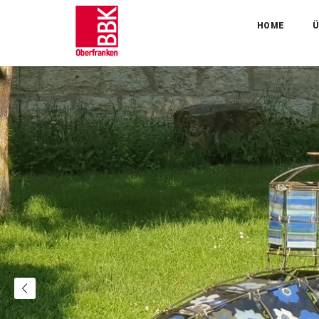
HOME
Ü