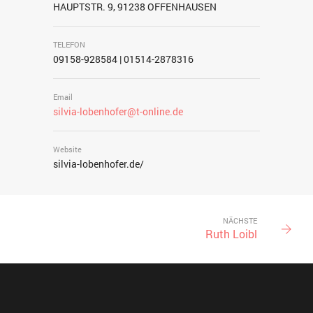
HAUPTSTR. 9, 91238 OFFENHAUSEN
TELEFON
09158-928584 | 01514-2878316
Email
silvia-lobenhofer@t-online.de
Website
silvia-lobenhofer.de/
NÄCHSTE
Ruth Loibl