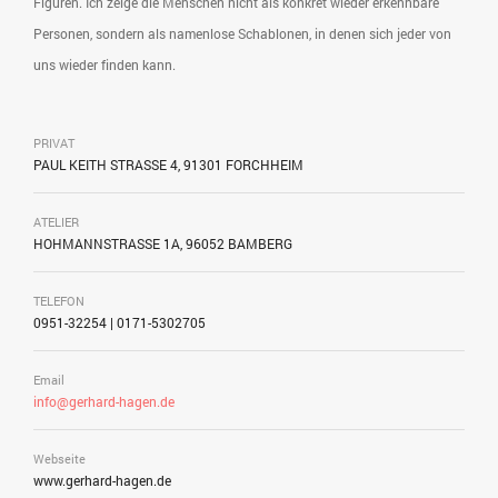
Figuren. Ich zeige die Menschen nicht als konkret wieder erkennbare
Personen, sondern als namenlose Schablonen, in denen sich jeder von
uns wieder finden kann.
PRIVAT
PAUL KEITH STRASSE 4, 91301 FORCHHEIM
ATELIER
HOHMANNSTRASSE 1A, 96052 BAMBERG
TELEFON
0951-32254 | 0171-5302705
Email
info@gerhard-hagen.de
Webseite
www.gerhard-hagen.de