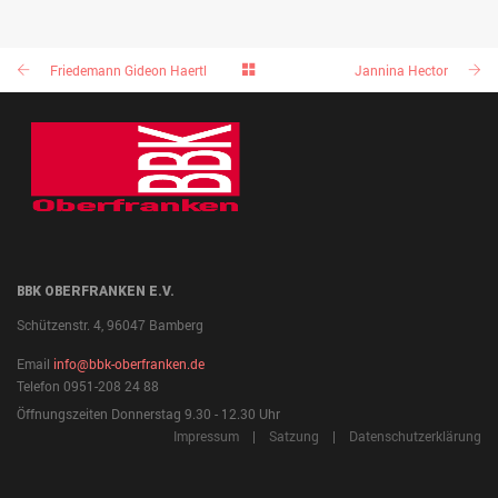
Friedemann Gideon Haertl
Jannina Hector
BBK OBERFRANKEN E.V.
Schützenstr. 4, 96047 Bamberg
Email
info@bbk-oberfranken.de
Telefon 0951-208 24 88
Öffnungszeiten Donnerstag 9.30 - 12.30 Uhr
Impressum
|
Satzung
|
Datenschutzerklärung