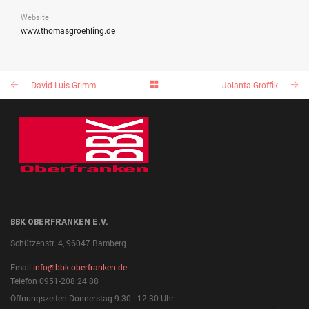
Website
www.thomasgroehling.de
David Luis Grimm
Jolanta Groffik
BBK OBERFRANKEN E.V.
Schützenstr. 4, 96047 Bamberg
Email
info@bbk-oberfranken.de
Telefon 0951-208 24 88
Öffnungszeiten Donnerstag 9.30 - 12.30 Uhr