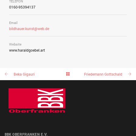
TELEFON
0160-95394137
Email
bildhauer.kunst@web.de
Website
www.haraldgoebel.art
Beka Gigauri
Friedemann Gottschald
BBK OBERFRANKEN E.V.