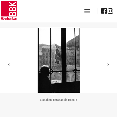
toggle navig
Lissabon, Estacao do Rossio