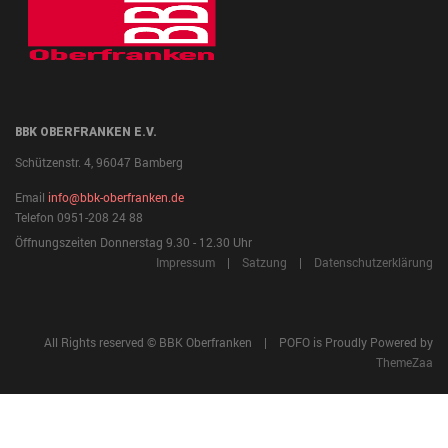
BBK OBERFRANKEN E.V.
Schützenstr. 4, 96047 Bamberg
Email
info@bbk-oberfranken.de
Telefon 0951-208 24 88
Öffnungszeiten Donnerstag 9.30 - 12.30 Uhr
Impressum
|
Satzung
|
Datenschutzerklärung
All Rights reserved © BBK Oberfranken | POFO is Proudly Powered by
ThemeZaa