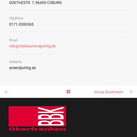
GOETHESTR. 7, 96450 COBURG
TELEFON
0171-2000365
Email
info@atelieramendpohlig.de
Website
amendpohlig.de
Ursula Bachmann