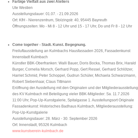
Farbige Vielfalt aus zwei Ateliers
Ute Westien
Ausstellungsdauer: 01.07. - 21.09.2026
Ort: KfH - Nierenzentrum, Stolzingstr. 40, 95445 Bayreuth
Öffnungszeiten: Mo - Mi 8 - 12 Uhr und 15 - 17 Uhr, Do und Fr 8 - 12 Uhr
Come together - Stadt. Kunst. Begegnung.
Freiluftausstellung an Kulmbachs Hausfassaden 2026, Fassadenkunst
Innenstadt Kulmbach
Künstler BBK-Oberfranken: Walli Bauer, Doris Bocka, Thomas Brix, Harald
Burger, Cornelia Morsch, Gerhard Popp, Gert Ressel, Gerhard Schlötzer,
Harriet Schmid, Peter Schoppel, Gudrun Schüler, Michaela Schwarzmann,
Robert Siebenhaar, Claus Tittmann
Eröffnung der Ausstellung mit den Originalen und der Mitgliederausstellung
des KV Kulmbach mit Beteiligung vieler BBK-Mitglieder: Sa. 11.7.2026
11:00 Uhr, Pop-Up-Kunstgalerie, Spitalgasse 1. Ausstellungsort Originale
Fassadenkunst: Historisches Badhaus Kulmbach, Mitgliederausstellung:
Pop-Up-Kunstgalerie
Ausstellungsdauer: 28. März - 30. September 2026
Ort: Innenstadt, 95326 Kulmbach
www.kunstverein-kulmbach.de