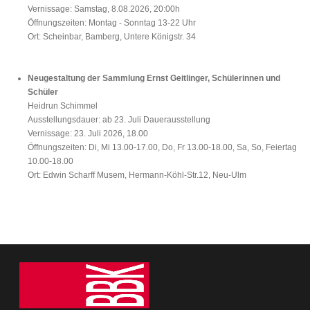
Vernissage: Samstag, 8.08.2026, 20:00h
Öffnungszeiten: Montag - Sonntag 13-22 Uhr
Ort: Scheinbar, Bamberg, Untere Königstr. 34
Neugestaltung der Sammlung Ernst Geitlinger, Schülerinnen und
Schüler
Heidrun Schimmel
Ausstellungsdauer: ab 23. Juli Dauerausstellung
Vernissage: 23. Juli 2026, 18.00
Öffnungszeiten: Di, Mi 13.00-17.00, Do, Fr 13.00-18.00, Sa, So, Feiertag
10.00-18.00
Ort: Edwin Scharff Musem, Hermann-Köhl-Str.12, Neu-Ulm