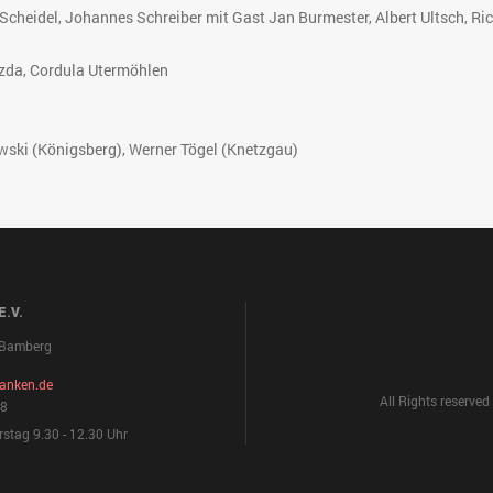
Scheidel, Johannes Schreiber mit Gast Jan Burmester, Albert Ultsch, R
zda, Cordula Utermöhlen
ski (Königsberg), Werner Tögel (Knetzgau)
.V.
7 Bamberg
ranken.de
All Rights reserv
88
stag 9.30 - 12.30 Uhr