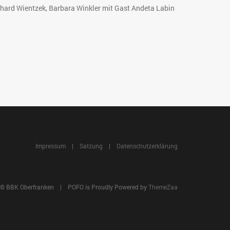
ichard Wientzek, Barbara Winkler mit Gast Andeta Labin
Impressum
|
Satzung
|
Datenschutzerklärung
ed © BBK Oberfranken | POFO is Proudly Powered by
ThemeZaa