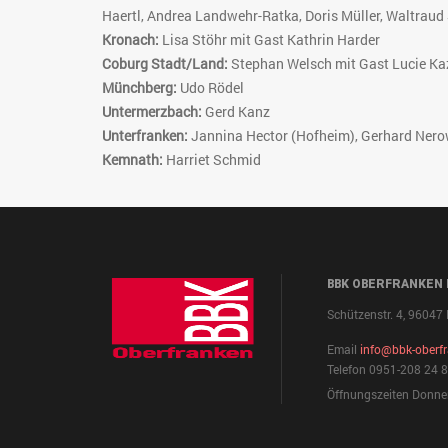
Haertl, Andrea Landwehr-Ratka, Doris Müller, Waltraud 
Kronach:
Lisa Stöhr mit Gast Kathrin Harder
Coburg Stadt/Land:
Stephan Welsch mit Gast Lucie Ka
Münchberg:
Udo Rödel
Untermerzbach:
Gerd Kanz
Unterfranken:
Jannina Hector (Hofheim), Gerhard Nerow
Kemnath:
Harriet Schmid
BBK OBERFRANKEN E
Schützenstr. 4, 9604
Email
info@bbk-oberf
Telefon 0951-208 24 
Öffnungszeiten Donner