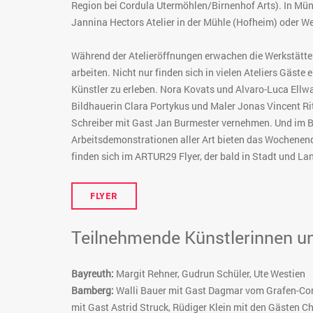
Region bei Cordula Utermöhlen/Birnenhof Arts). In Mün
Jannina Hectors Atelier in der Mühle (Hofheim) oder We
Während der Atelieröffnungen erwachen die Werkstätten 
arbeiten. Nicht nur finden sich in vielen Ateliers Gä
Künstler zu erleben. Nora Kovats und Alvaro-Luca Ellw
Bildhauerin Clara Portykus und Maler Jonas Vincent Ri
Schreiber mit Gast Jan Burmester vernehmen. Und im BB
Arbeitsdemonstrationen aller Art bieten das Wochenende
finden sich im ARTUR29 Flyer, der bald in Stadt und L
FLYER
Teilnehmende Künstlerinnen un
Bayreuth:
Margit Rehner, Gudrun Schüler, Ute Westien
Bamberg:
Walli Bauer mit Gast Dagmar vom Grafen-Cono
mit Gast Astrid Struck, Rüdiger Klein mit den Gästen C