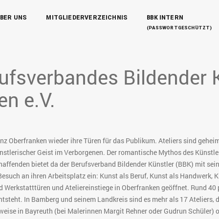
BER UNS
MITGLIEDERVERZEICHNIS
BBK INTERN
(PASSWORTGESCHÜTZT)
rufsverbandes Bildender 
en e.V.
nz Oberfranken wieder ihre Türen für das Publikum. Ateliers sind gehei
künstlerischer Geist im Verborgenen. Der romantische Mythos des Künstler
affenden bietet da der Berufsverband Bildender Künstler (BBK) mit seine
 Besuch an ihren Arbeitsplatz ein: Kunst als Beruf, Kunst als Handwerk
d Werkstatttüren und Ateliereinstiege in Oberfranken geöffnet. Rund 4
steht. In Bamberg und seinem Landkreis sind es mehr als 17 Ateliers, d
sweise in Bayreuth (bei Malerinnen Margit Rehner oder Gudrun Schüler) 