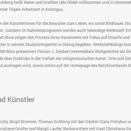
chberg heißt Maler und Grafiker Udo Rödel willkommen und in Untermet
rner Tögels Arbeitsort in Knetzgau.
der Künstlerinnen für die Besucher zum Leben, wo sonst Bildhauer, Dru
ste ein. Sondern im Rahmenprogramm werden auch 'lebendige Werkstatt'-E
art etwa zeigen den Prozess ihres Handwerks mit Fokus auf Emaille un
tter in seinem Skulpturengarten in Dialog begeben. Werkstattklänge la
K-Büro präsentiert Florian J. Seubert intermediale Wollgedichte als l
 über Einblicke in die Vielfalt der zeitgenössischen Kunst. Orte und Z
and ausliegen wird, sowie online auf der Homepage des Berufsverbands B
d Künstler
lly, Birgit Bromme, Thomas Gröhling mit den Gästen Clara Potrykus und
hristiane Grothe und Margit Laufer, Barbara Klein mit Gast Christiana S